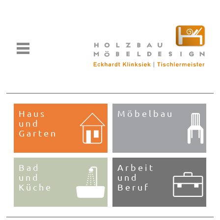
Toggle
navigation
Haus
Möbelbau
und
Garten
Bad
Arbeit
und
und
Küche
Beruf