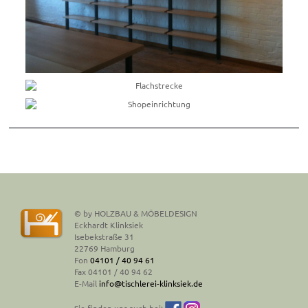
© by HOLZBAU & MÖBELDESIGN
Eckhardt Klinksiek
Isebekstraße 31
22769 Hamburg
Fon
04101 / 40 94 61
Fax 04101 / 40 94 62
E-Mail
info@tischlerei-klinksiek.de
Sie finden uns auch bei: